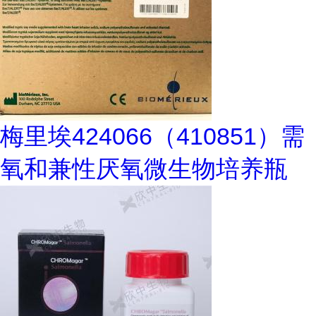
梅里埃424066（410851）需
氧和兼性厌氧微生物培养瓶