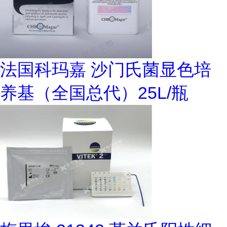
法国科玛嘉 沙门氏菌显色培
养基（全国总代）25L/瓶