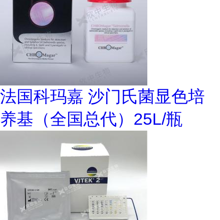
法国科玛嘉 沙门氏菌显色培
养基（全国总代）25L/瓶