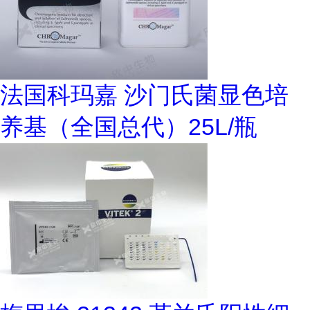
法国科玛嘉 沙门氏菌显色培
养基（全国总代）25L/瓶