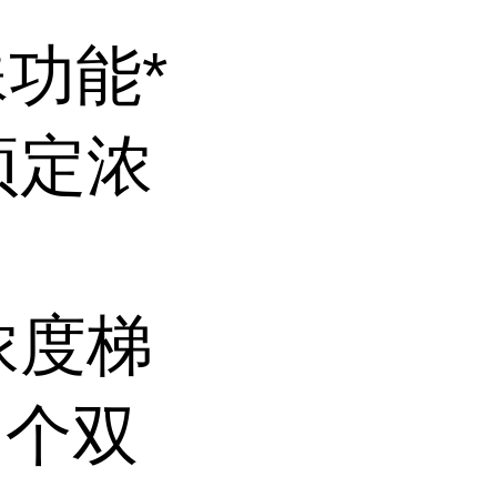
殊功能*
预定浓
浓度梯
 个双