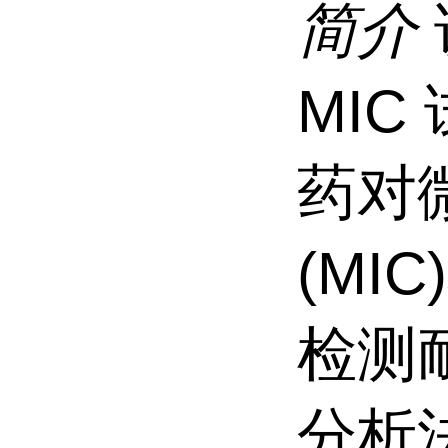
简介
MI
药对
(MIC
检测
分析