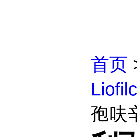
首页
Liofi
孢呋辛0