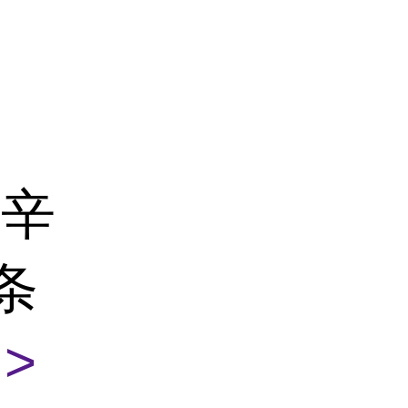
呋辛
纸条
>