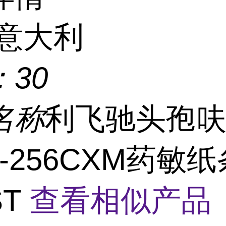
意大利
：
30
名称
利飞驰头孢
16-256CXM药敏
ST
查看相似产品 