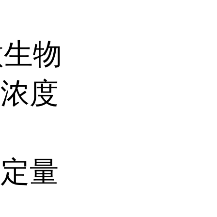
微生物
菌浓度
种定量