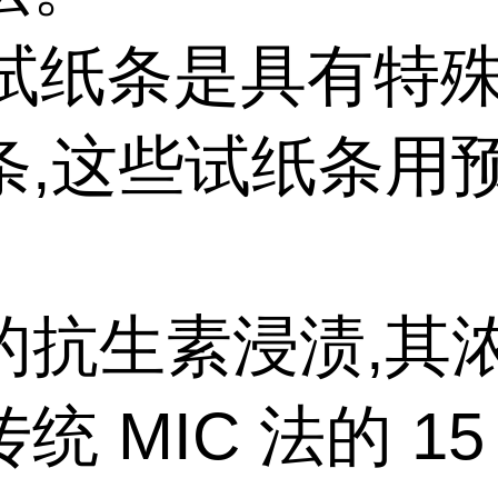
 试纸条是具有特
条,这些试纸条用
的抗生素浸渍,其
统 MIC 法的 15