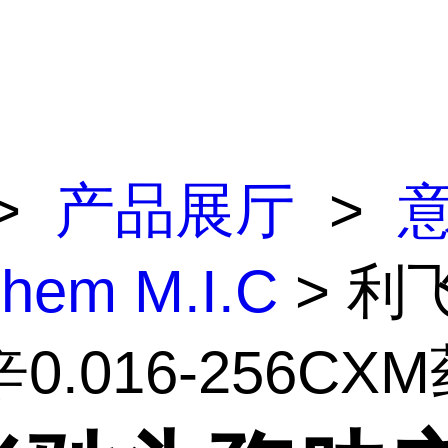
>
产品展厅
>
lchem M.I.C
> 利
.016-256CXM药