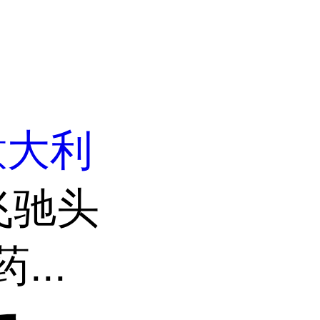
意大利
飞驰头
...