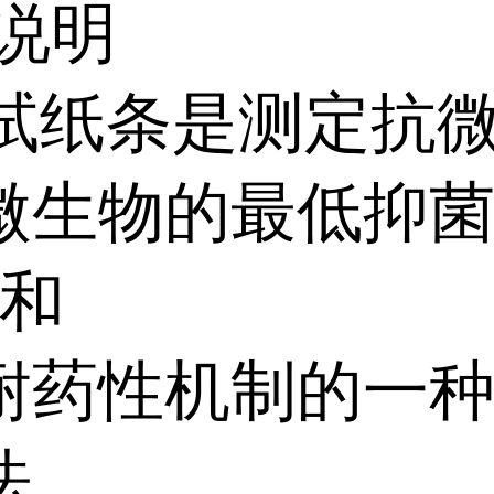
说明
C 试纸条是测定抗
微生物的最低抑
)和
耐药性机制的一
法。