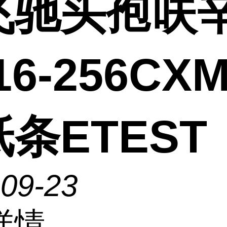
飞驰头孢呋
016-256CX
条ETEST
-09-23
详情