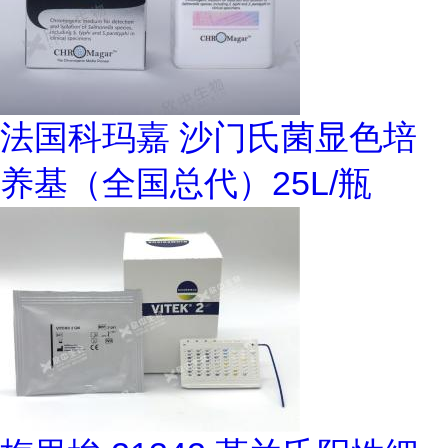
法国科玛嘉 沙门氏菌显色培
养基（全国总代）25L/瓶