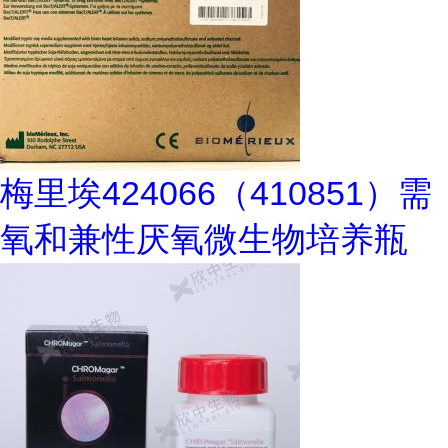
梅里埃424066（410851）需
氧和兼性厌氧微生物培养瓶