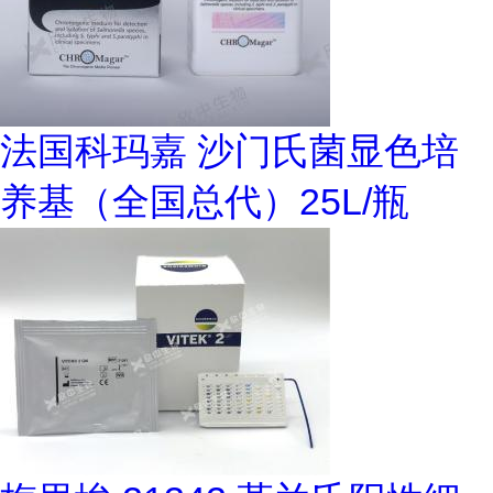
法国科玛嘉 沙门氏菌显色培
养基（全国总代）25L/瓶