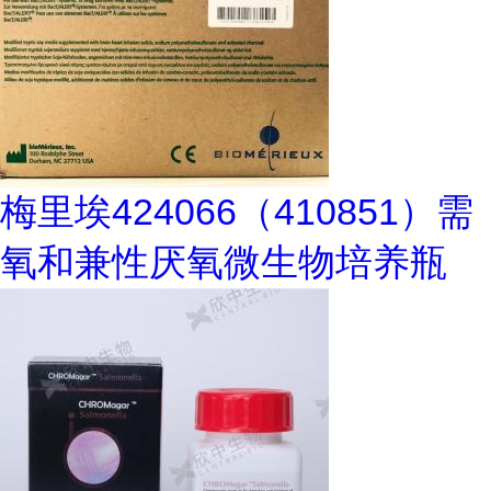
梅里埃424066（410851）需
氧和兼性厌氧微生物培养瓶