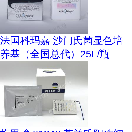
法国科玛嘉 沙门氏菌显色培
养基（全国总代）25L/瓶