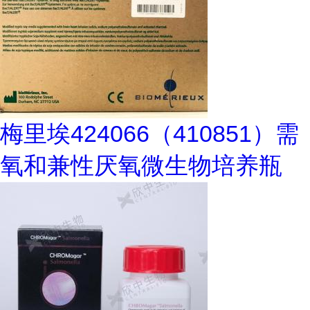
梅里埃424066（410851）需
氧和兼性厌氧微生物培养瓶