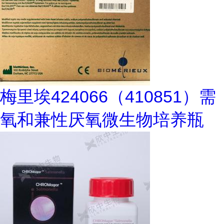
梅里埃424066（410851）需
氧和兼性厌氧微生物培养瓶