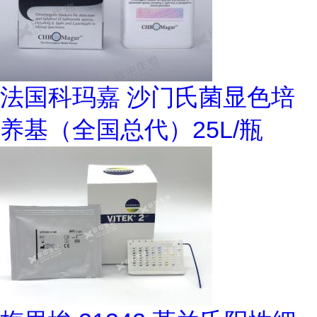
法国科玛嘉 沙门氏菌显色培
养基（全国总代）25L/瓶