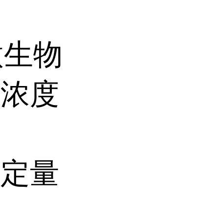
微生物
菌浓度
种定量