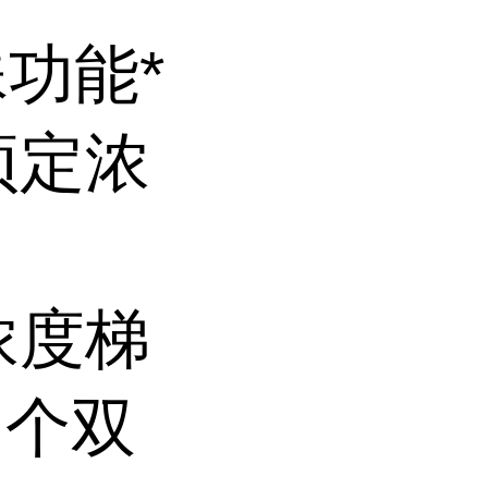
殊功能*
预定浓
浓度梯
 个双