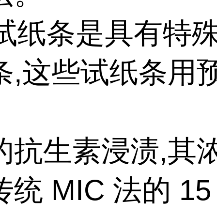
 试纸条是具有特
条,这些试纸条用
的抗生素浸渍,其
统 MIC 法的 15