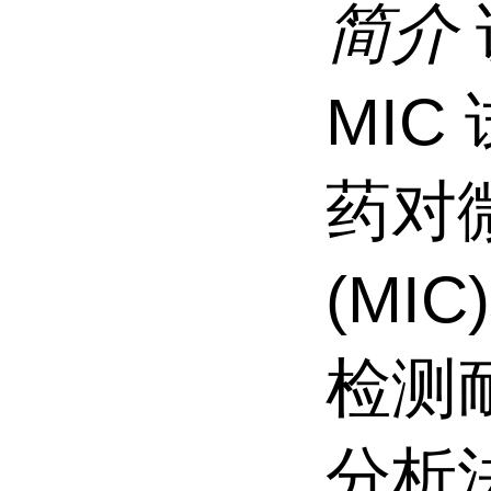
简介
MI
药对
(MIC
检测
分析