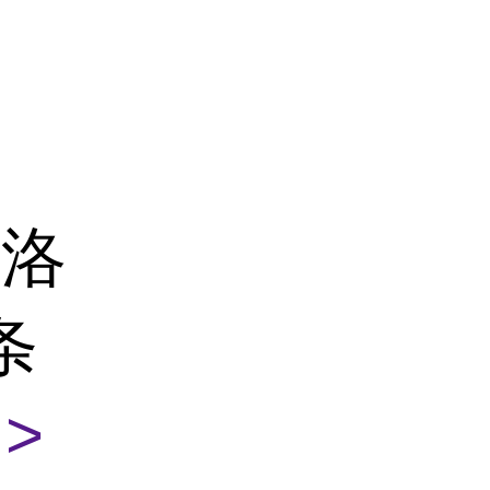
克洛
条
>