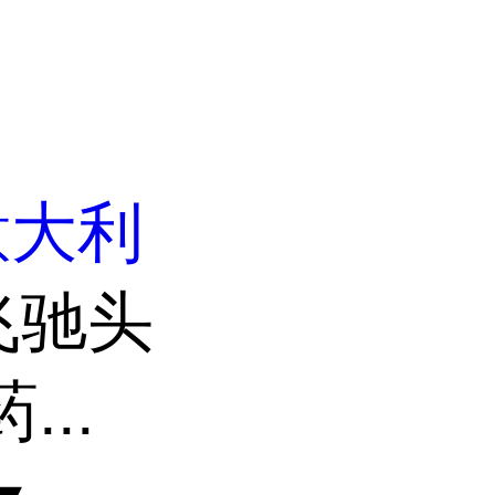
意大利
飞驰头
...