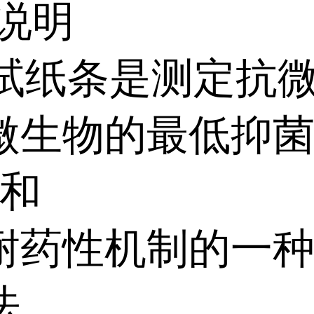
说明
C 试纸条是测定抗
微生物的最低抑
)和
耐药性机制的一
法。