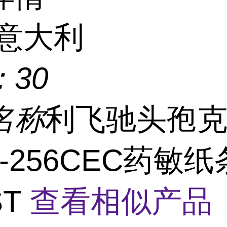
意大利
：
30
名称
利飞驰头孢
16-256CEC药敏纸
ST
查看相似产品 