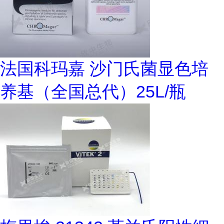
法国科玛嘉 沙门氏菌显色培
养基（全国总代）25L/瓶