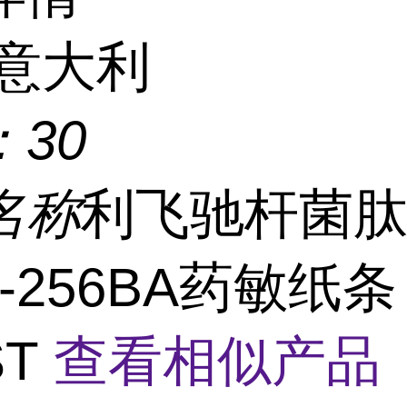
意大利
：
30
名称
利飞驰杆菌
16-256BA药敏纸条
ST
查看相似产品 