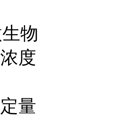
微生物
菌浓度
种定量