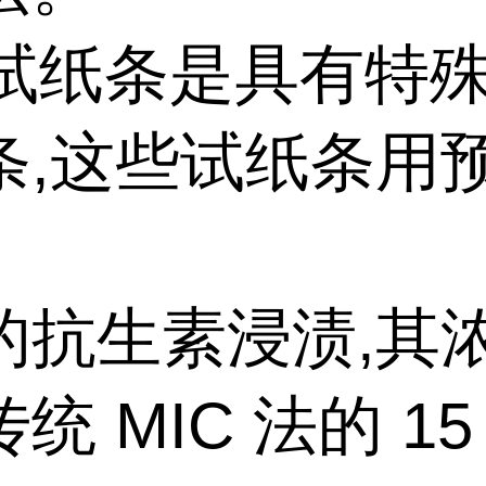
 试纸条是具有特
条,这些试纸条用
的抗生素浸渍,其
统 MIC 法的 15