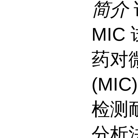
简介
MI
药对
(MIC
检测
分析