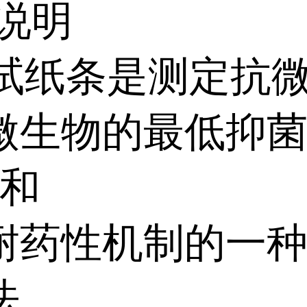
说明
C 试纸条是测定抗
微生物的最低抑
)和
耐药性机制的一
法。