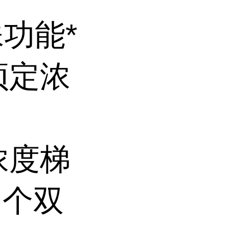
殊功能*
预定浓
浓度梯
 个双