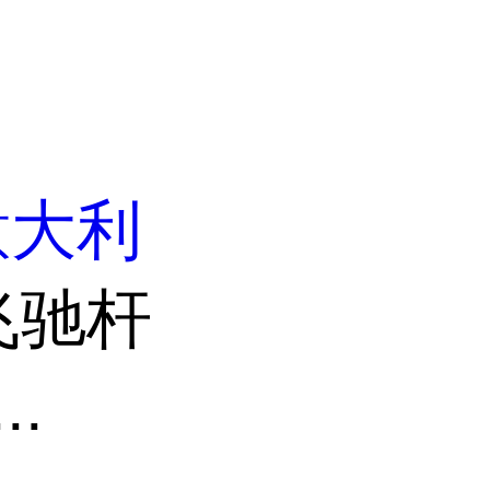
意大利
飞驰杆
..