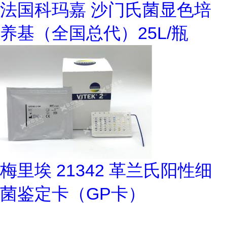
法国科玛嘉 沙门氏菌显色培
养基（全国总代）25L/瓶
梅里埃 21342 革兰氏阳性细
菌鉴定卡（GP卡）