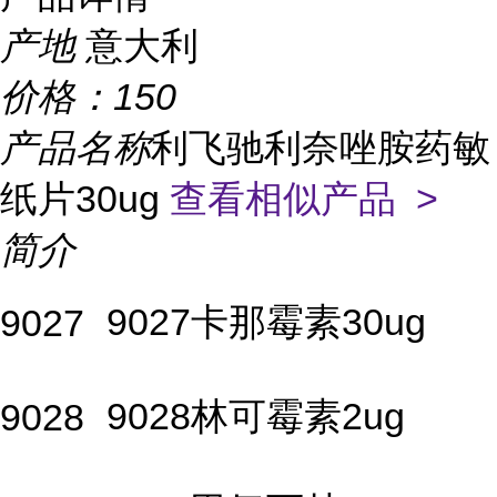
产地
意大利
价格：
150
产品名称
利飞驰利奈唑胺药敏
纸片30ug
查看相似产品 >
简介
9027卡那霉素30ug
9027
9028林可霉素2ug
9028