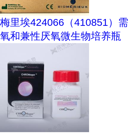
梅里埃424066（410851）需
氧和兼性厌氧微生物培养瓶