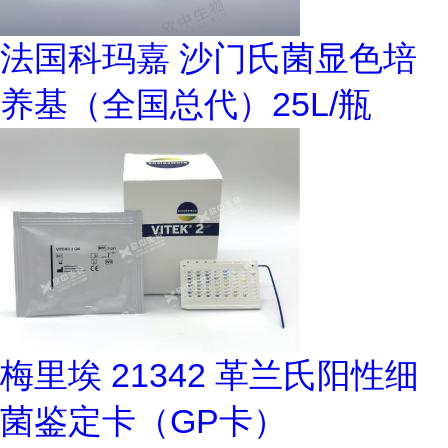
法国科玛嘉 沙门氏菌显色培
养基（全国总代）25L/瓶
梅里埃 21342 革兰氏阳性细
菌鉴定卡（GP卡）