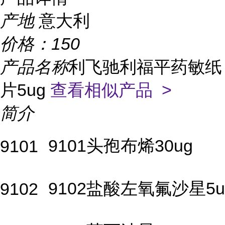
产地
意大利
价格：
150
产品名称
利飞驰利福平药敏纸
片5ug
查看相似产品 >
简介
9101头孢布烯30ug
9101
9102盐酸左氧氟沙星5u
9102