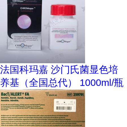
法国科玛嘉 沙门氏菌显色培
养基（全国总代） 1000ml/瓶