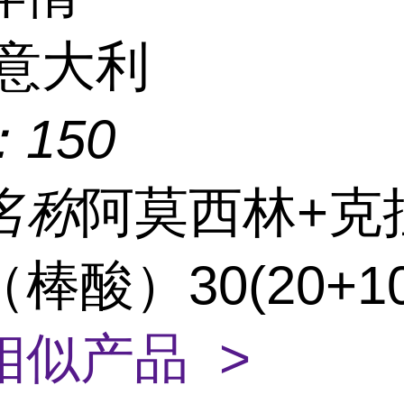
意大利
：
150
名称
阿莫西林+克
棒酸）30(20+1
相似产品 >