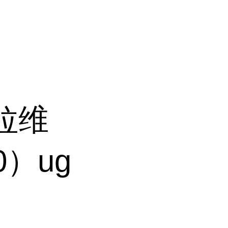
拉维
0）ug