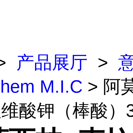
>
产品展厅
>
lchem M.I.C
> 阿
维酸钾（棒酸）3.