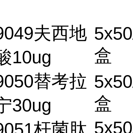
9049夫西地
5x50
盒
酸10ug
9050替考拉
5x50
盒
宁30ug
5x50
9051杆菌肽