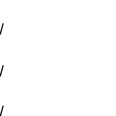
/
/
/