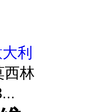
意大利
莫西林
..