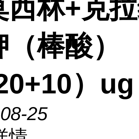
莫西林+克拉
钾（棒酸）
(20+10）ug
-08-25
详情