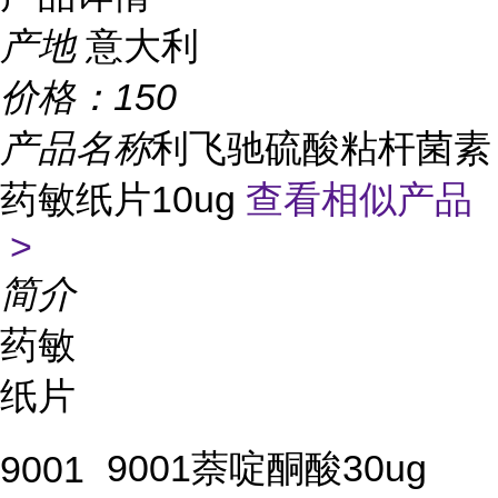
产地
意大利
价格：
150
产品名称
利飞驰硫酸粘杆菌素
药敏纸片10ug
查看相似产品
>
简介
药敏
纸片
9001萘啶酮酸30ug
9001