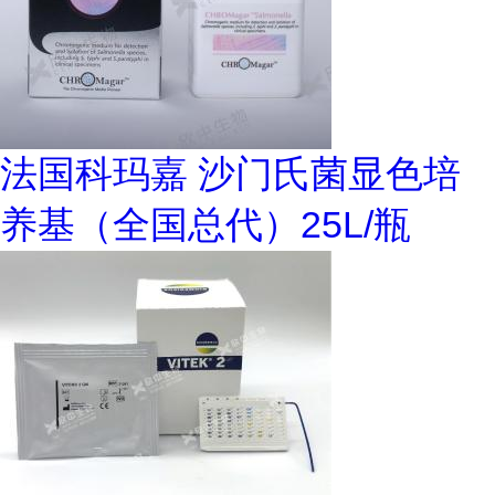
法国科玛嘉 沙门氏菌显色培
养基（全国总代）25L/瓶