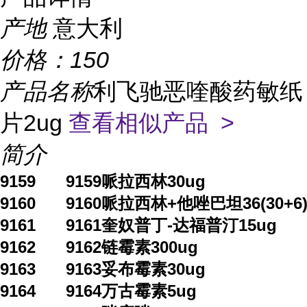
产地
意大利
价格：
150
产品名称
利飞驰恶喹酸药敏纸
片2ug
查看相似产品 >
简介
9159
9159哌拉西林30ug
9160
9160哌拉西林+他唑巴坦36(30+6)
9161
9161奎奴普丁-达福普汀15ug
9162
9162链霉素300ug
9163
9163妥布霉素30ug
9164
9164万古霉素5ug