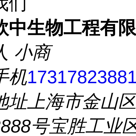
我们
欣中生物工程有
人
小商
手机
1731782388
地址
上海市金山
2888号宝胜工业