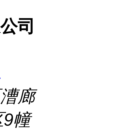
限公司
1
区漕廊
区9幢