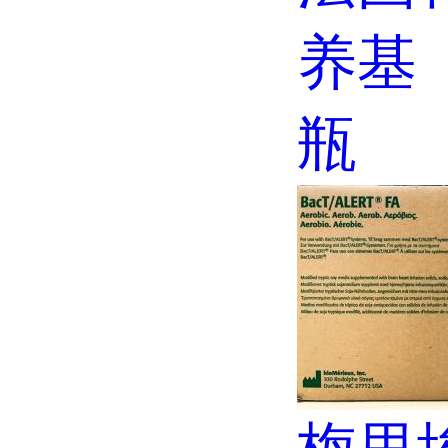
养基（
瓶