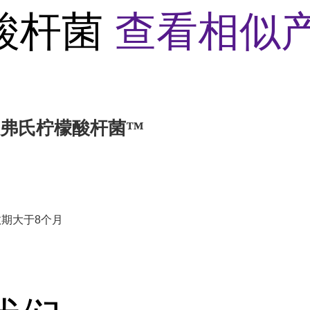
酸杆菌
查看相似产
864 弗氏柠檬酸杆菌™
效期大于8个月