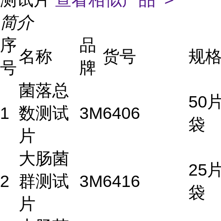
简介
序
品
名称
货号
规
号
牌
菌落总
50片
1
数测试
3M
6406
袋
片
大肠菌
25片
2
群测试
3M
6416
袋
片