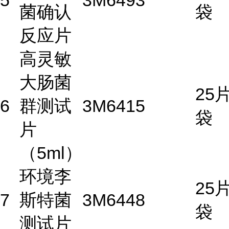
5
3M
6493
菌确认
袋
反应片
高灵敏
大肠菌
25片
6
群测试
3M
6415
袋
片
（5ml）
环境李
25片
7
斯特菌
3M
6448
袋
测试片