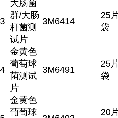
大肠菌
群/大肠
25片
3
3M
6414
杆菌测
袋
试片
金黄色
葡萄球
25片
4
3M
6491
菌测试
袋
片
金黄色
葡萄球
20片