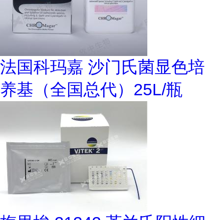
法国科玛嘉 沙门氏菌显色培
养基（全国总代）25L/瓶