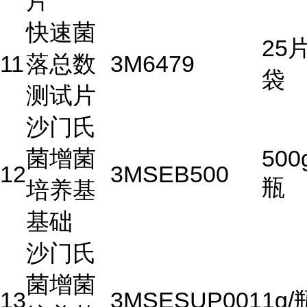
片
快速菌
25片
11
落总数
3M
6479
袋
测试片
沙门氏
菌增菌
500
12
3M
SEB500
瓶
培养基
基础
沙门氏
菌增菌
13
3M
SESUP001
1g/