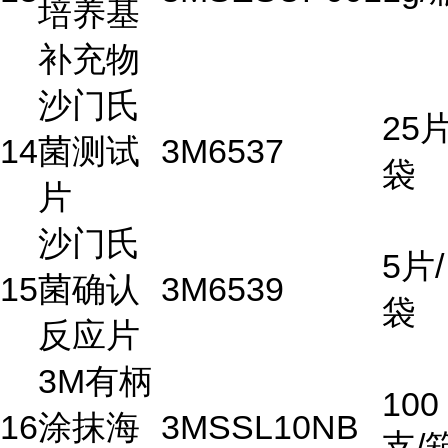
培养基
补充物
沙门氏
25片
14
菌测试
3M
6537
袋
片
沙门氏
5片/
15
菌确认
3M
6539
袋
反应片
3M有柄
100
16
涂抹海
3M
SSL10NB
支/