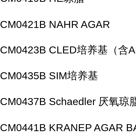
CM0421B NAHR AGAR
CM0423B CLED培养基（含
CM0435B SIM培养基
CM0437B Schaedler 厌氧琼
CM0441B KRANEP AGAR B