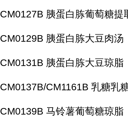
CM0127B 胰蛋白胨葡萄糖
CM0129B 胰蛋白胨大豆肉汤
CM0131B 胰蛋白胨大豆琼脂
CM0137B/CM1161B 乳糖乳
CM0139B 马铃薯葡萄糖琼脂