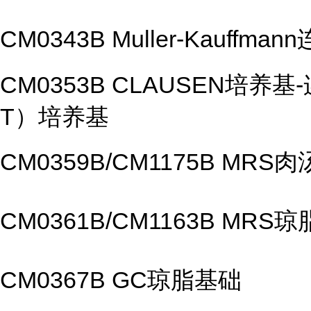
CM0343B Muller-Kauff
CM0353B CLAUSEN培
T）培养基
CM0359B/CM1175B MRS肉
CM0361B/CM1163B MRS琼
CM0367B GC琼脂基础