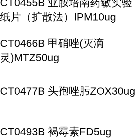
CT0455B 亚胺培南药敏实验
纸片（扩散法）IPM10ug
CT0466B 甲硝唑(灭滴
灵)MTZ50ug
CT0477B 头孢唑肟ZOX30ug
CT0493B 褐霉素FD5ug