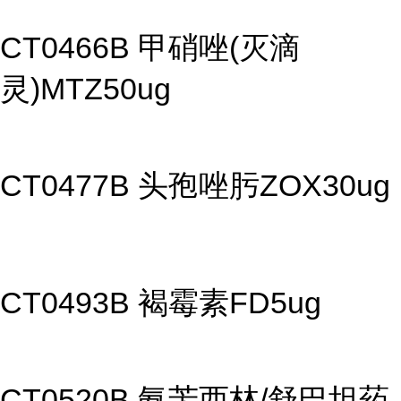
CT0466B 甲硝唑(灭滴
灵)MTZ50ug
CT0477B 头孢唑肟ZOX30ug
CT0493B 褐霉素FD5ug
CT0520B 氨苄西林/舒巴坦药