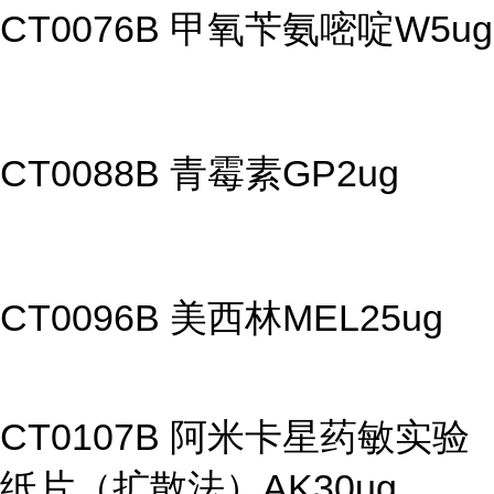
CT0076B 甲氧苄氨嘧啶W5ug
CT0088B 青霉素GP2ug
CT0096B 美西林MEL25ug
CT0107B 阿米卡星药敏实验
纸片（扩散法）AK30ug