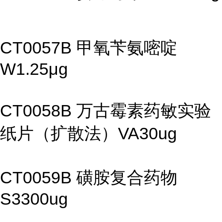
CT0057B 甲氧苄氨嘧啶
W1.25μg
CT0058B 万古霉素药敏实验
纸片（扩散法）VA30ug
CT0059B 磺胺复合药物
S3300ug