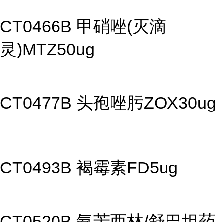
CT0466B 甲硝唑(灭滴
灵)MTZ50ug
CT0477B 头孢唑肟ZOX30ug
CT0493B 褐霉素FD5ug
CT0520B 氨苄西林/舒巴坦药