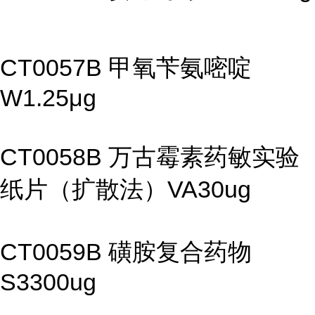
CT0057B 甲氧苄氨嘧啶
W1.25μg
CT0058B 万古霉素药敏实验
纸片（扩散法）VA30ug
CT0059B 磺胺复合药物
S3300ug