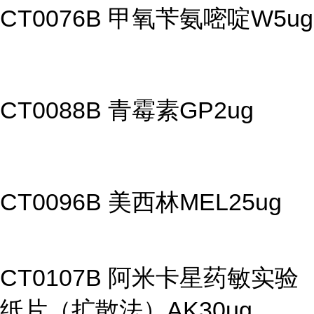
CT0076B 甲氧苄氨嘧啶W5ug
CT0088B 青霉素GP2ug
CT0096B 美西林MEL25ug
CT0107B 阿米卡星药敏实验
纸片（扩散法）AK30ug