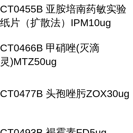
CT0455B 亚胺培南药敏实验
纸片（扩散法）IPM10ug
CT0466B 甲硝唑(灭滴
灵)MTZ50ug
CT0477B 头孢唑肟ZOX30ug
CT0493B 褐霉素FD5ug