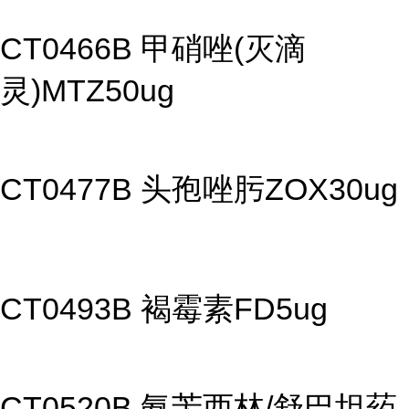
CT0466B 甲硝唑(灭滴
灵)MTZ50ug
CT0477B 头孢唑肟ZOX30ug
CT0493B 褐霉素FD5ug
CT0520B 氨苄西林/舒巴坦药