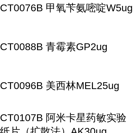
CT0076B 甲氧苄氨嘧啶W5ug
CT0088B 青霉素GP2ug
CT0096B 美西林MEL25ug
CT0107B 阿米卡星药敏实验
纸片（扩散法）AK30ug