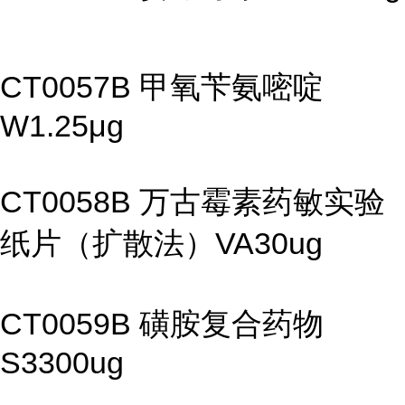
CT0057B 甲氧苄氨嘧啶
W1.25μg
CT0058B 万古霉素药敏实验
纸片（扩散法）VA30ug
CT0059B 磺胺复合药物
S3300ug