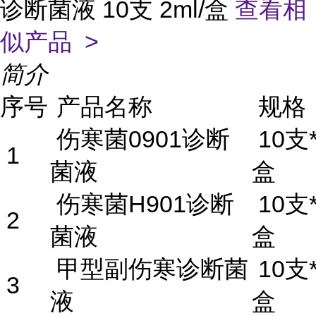
诊断菌液 10支 2ml/盒
查看相
似产品 >
简介
序号
产品名称
规格
伤寒菌0901诊断
10支*
1
菌液
盒
伤寒菌H901诊断
10支*
2
菌液
盒
甲型副伤寒诊断菌
10支*
3
液
盒