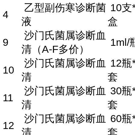
乙型副伤寒诊断菌
10支*
4
液
盒
沙门氏菌属诊断血
9
1ml/
清（A-F多价）
沙门氏菌属诊断血
12瓶*
10
清
套
沙门氏菌属诊断血
30瓶*
11
清
套
沙门氏菌属诊断血
60瓶*
12
清
套