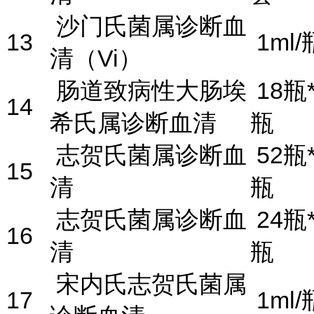
沙门氏菌属诊断血
13
1ml/
清（Vi）
肠道致病性大肠埃
18瓶*
14
希氏属诊断血清
瓶
志贺氏菌属诊断血
52瓶*
15
清
瓶
志贺氏菌属诊断血
24瓶*
16
清
瓶
宋内氏志贺氏菌属
17
1ml/