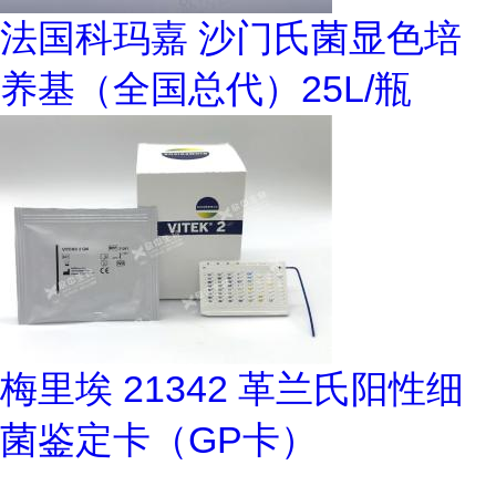
法国科玛嘉 沙门氏菌显色培
养基（全国总代）25L/瓶
梅里埃 21342 革兰氏阳性细
菌鉴定卡（GP卡）