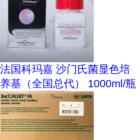
法国科玛嘉 沙门氏菌显色培
养基（全国总代） 1000ml/瓶