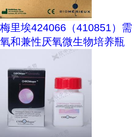
梅里埃424066（410851）需
氧和兼性厌氧微生物培养瓶