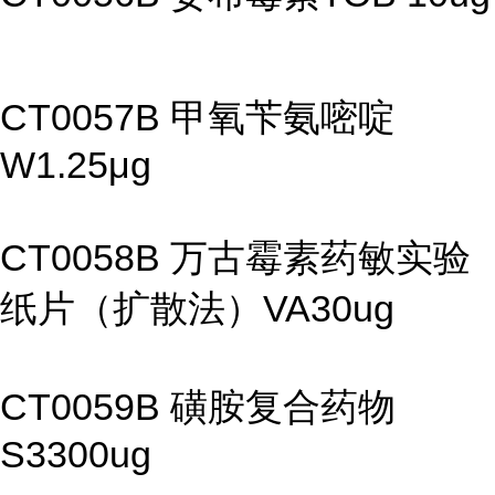
CT0057B 甲氧苄氨嘧啶
W1.25μg
CT0058B 万古霉素药敏实验
纸片（扩散法）VA30ug
CT0059B 磺胺复合药物
S3300ug