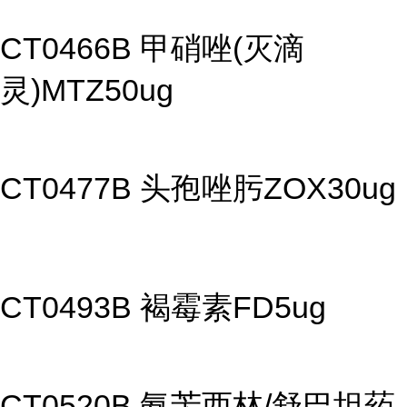
CT0466B 甲硝唑(灭滴
灵)MTZ50ug
CT0477B 头孢唑肟ZOX30ug
CT0493B 褐霉素FD5ug
CT0520B 氨苄西林/舒巴坦药