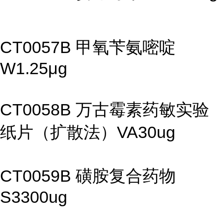
CT0057B 甲氧苄氨嘧啶
W1.25μg
CT0058B 万古霉素药敏实验
纸片（扩散法）VA30ug
CT0059B 磺胺复合药物
S3300ug