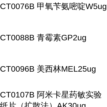
CT0076B 甲氧苄氨嘧啶W5ug
CT0088B 青霉素GP2ug
CT0096B 美西林MEL25ug
CT0107B 阿米卡星药敏实验
纸片（扩散法）AK30ug