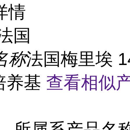
详情
法国
名称
法国梅里埃 14
B培养基
查看相似产
所属系
产品名