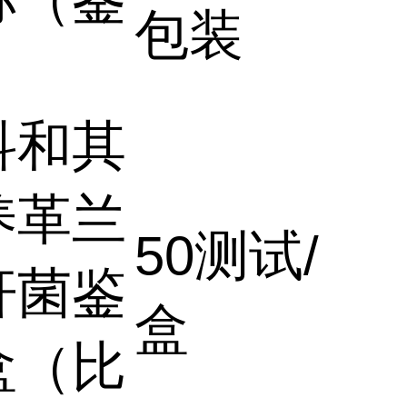
包装
）
科和其
养革兰
50测试/
杆菌鉴
盒
盒（比