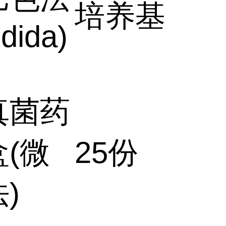
培养基
dida)
真菌药
(微
25份
)