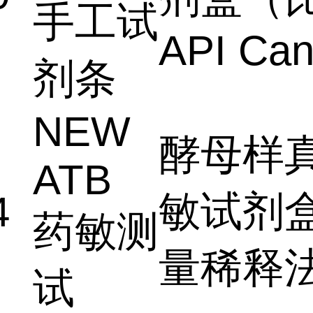
手工试
API Can
剂条
NEW
酵母样
ATB
敏试剂盒
4
药敏测
量稀释法
试