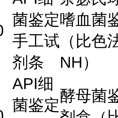
菌鉴定
嗜血菌
0
手工试
（比色法
剂条
NH）
API细
酵母菌
菌鉴定
0
剂盒（