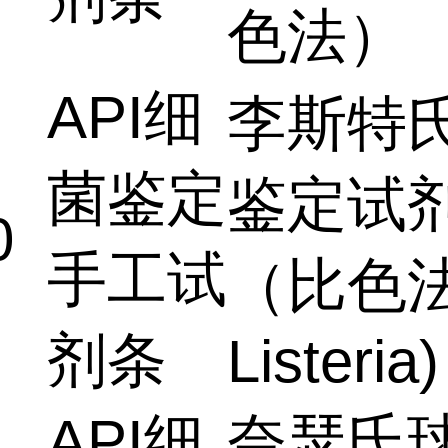
色法）
API细
李斯特
菌鉴定
鉴定试
0
手工试
（比色法
剂条
Listeria)
API细
奈瑟氏