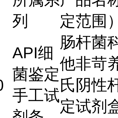
列
定范围
肠杆菌
API细
他非苛
菌鉴定
氏阴性
0
手工试
定试剂
剂条