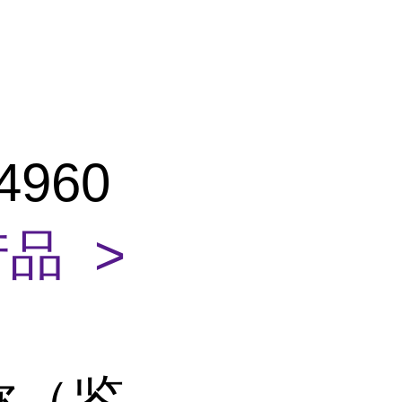
960
品 >
称（鉴