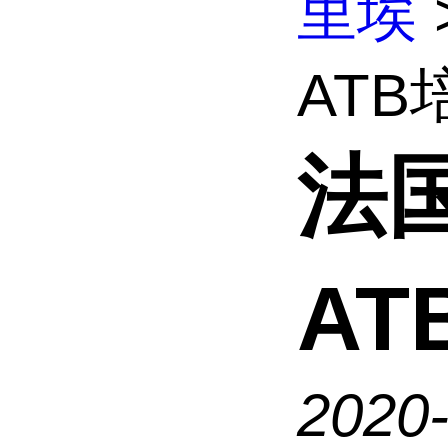
里埃
ATB
法国
AT
2020