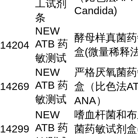
工试剂
Candida)
条
NEW
酵母样真菌药
ATB 药
14204
盒(微量稀释法
敏测试
NEW
严格厌氧菌药
ATB 药
14269
盒（比色法AT
敏测试
ANA）
NEW
嗜血杆菌和布
ATB 药
14299
菌药敏试剂盒