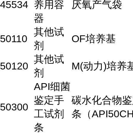
45534
养用容
厌氧产气袋
器
其他试
50110
OF培养基
剂
其他试
50120
M(动力)培养
剂
API细菌
鉴定手
碳水化合物鉴
50300
工试剂
条（API50C
条