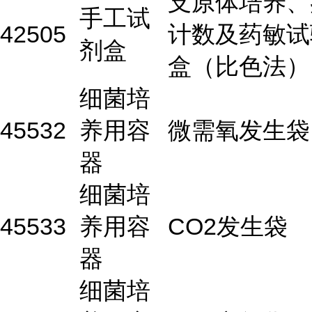
支原体培养、
手工试
42505
计数及药敏试
剂盒
盒（比色法）
细菌培
45532
养用容
微需氧发生袋
器
细菌培
45533
养用容
CO2发生袋
器
细菌培