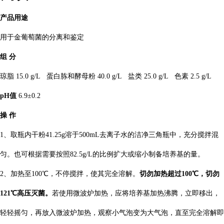
产品用途
用于金葡萄菌的分离和鉴定
组
分
琼脂
15.0 g/L 蛋白胨和酵母粉 40.0 g/L 盐类 25.0 g/L 色素 2.5 g/L
pH值
6.9±0.2
操
作
1、取瓶内干粉41.25g溶于500mL去离子水的洁净三角瓶中，充分搅拌混
匀。也可根据需要按照82.5g/L的比例扩大或缩小制备培养基的量。
2、加热至100℃，不停搅拌，使其完全溶解。
切勿加热超过
100℃，切勿
121℃高压灭菌。
若使用微波炉加热，应将培养基加热沸腾，立即移出，
轻轻摇匀，再放入微波炉加热，观察小气泡变为大气泡，直至完全溶解即