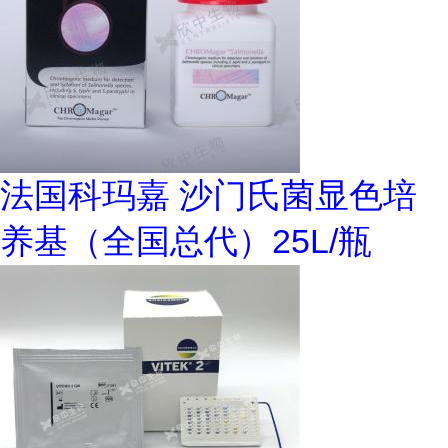
法国科玛嘉 沙门氏菌显色培
养基（全国总代）25L/瓶