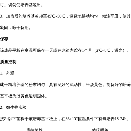
可。切勿使培养基溢出。
3、加热后的培养基冷却至45℃~50℃，轻轻地摇动均匀，倾注平皿，使其
凝固，晾干备用。
保存
该成品平板在室温可保存一天或在冰箱内贮存
1个月（2℃~8℃，避光）。
质量控制
1、外观
此干粉培养基的粉末均匀，具有良好的流动性，呈淡黄色。制备好的培养
基平板为淡黄色透明固体。
2、微生物实验
接种以下菌株于该培养基平板上，在
36±1℃恒温条件下有氧培养18-24h。
质控菌株
菌落颜色