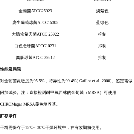
金葡菌ATCC25923
淡紫色
腐生葡萄球菌ATCC15305
蓝绿色
大肠埃希氏菌ATCC 25922
抑制
白色念珠菌ATCC10231
抑制
粪肠球菌ATCC 29212
抑制
性能及局限
对金葡菌灵敏度为
95.5%，特异性为99.4%( Gaillot et al. 2000)。鉴定需做
附加试验。注：直接检测耐甲氧西林的金葡菌（MRSA）可使用
CHROMagar MRSA显色培养基。
贮存条件
干粉需保存于
15℃~-30℃干燥环境中，在有效期前使用。