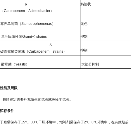
奶油状
R
（
Carbapenem
Acinetobacter
）
寡养单胞菌（
Stenotrophomonas
）
无色
革兰氏阳性菌
Gram(+) strains
抑制
S
抑制
碳青霉烯类菌株（
Carbapenem
strains
）
酵母菌（
Yeasts
）
大部分抑制
性能及局限
最终鉴定需要补充做生化试验或免疫学试验。
贮存条件
干粉需保存于
15℃~30℃
干燥环境中，增补剂需保存于
2℃~8℃
环境中，在有效期前