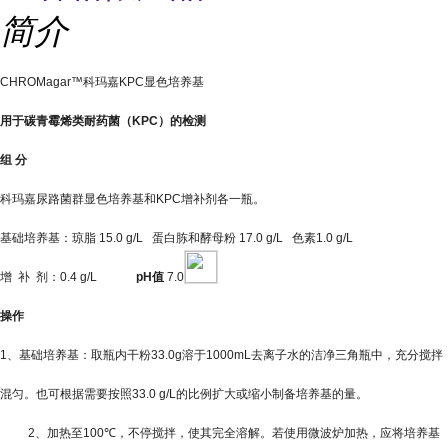
简介
CHROMagar™
科玛嘉
KPC
显色培养基
用于碳青霉烯类耐药菌（
KPC
）的检测
组
分
科玛嘉尿路菌群显色培养基和
KPC
增补剂各一瓶。
基础培养基：琼脂
15.0 g/L
蛋白胨和酵母粉
17.0 g/L
色素
1.0 g/L
增
补
剂：
0.4 g/L
pH
值
7.0
操作
1
、基础培养基：取瓶内干粉
33.0g
溶于
1000mL
去离子水的洁净三角瓶中，充分搅拌
混匀。也可根据需要按照
33.0 g/L
的比例扩大或缩小制备培养基的量。
2
、加热至
100℃
，不停搅拌，使其完全溶解。若使用微波炉加热，应将培养基