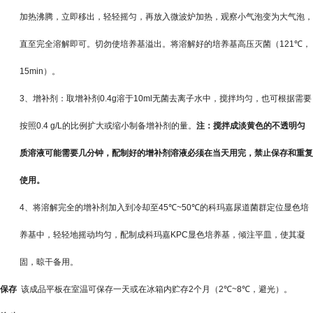
加热沸腾，立即移出，轻轻摇匀，再放入微波炉加热，观察小气泡变为大气泡，
直至完全溶解即可。切勿使培养基溢出。将溶解好的培养基高压灭菌（
121℃
，
15min
）。
3
、增补剂：取增补剂
0.4g
溶于
10ml
无菌去离子水中，搅拌均匀，也可根据需要
按照
0.4 g/L
的比例扩大或缩小制备增补剂的量。
注：搅拌成淡黄色的不透明匀
质溶液可能需要几分钟，配制好的增补剂溶液必须在当天用完，禁止保存和重复
使用。
4
、将溶解完全的增补剂加入到冷却至
45℃~50℃
的科玛嘉尿道菌群定位显色培
养基中，轻轻地摇动均匀，配制成科玛嘉
KPC
显色培养基，倾注平皿，使其凝
固，晾干备用。
保存
该成品平板在室温可保存一天或在冰箱内贮存
2
个月（
2℃~8℃
，避光）。