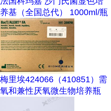
法国科玛嘉 沙门氏菌显色培
养基（全国总代） 1000ml/瓶
梅里埃424066（410851）需
氧和兼性厌氧微生物培养瓶