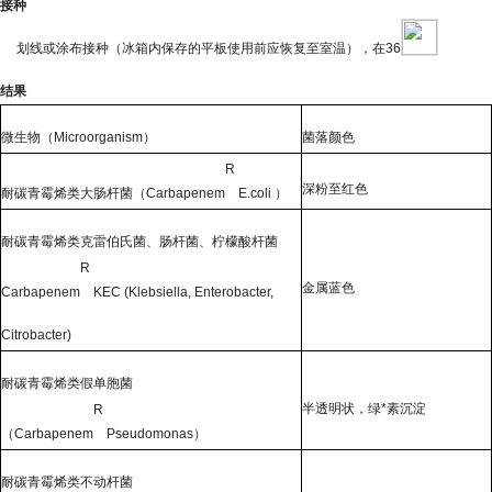
接种
划线或涂布接种（冰箱内保存的平板使用前应恢复至室温），在
36
结果
微生物（
Microorganism
）
菌落颜色
R
深粉至红色
耐碳青霉烯类大肠杆菌（
Carbapenem
E.coli
）
耐碳青霉烯类克雷伯氏菌、肠杆菌、柠檬酸杆菌
R
金属蓝色
Carbapenem
KEC (Klebsiella, Enterobacter,
Citrobacter)
耐碳青霉烯类假单胞菌
半透明状，绿*素沉淀
R
（
Carbapenem
Pseudomonas
）
耐碳青霉烯类不动杆菌