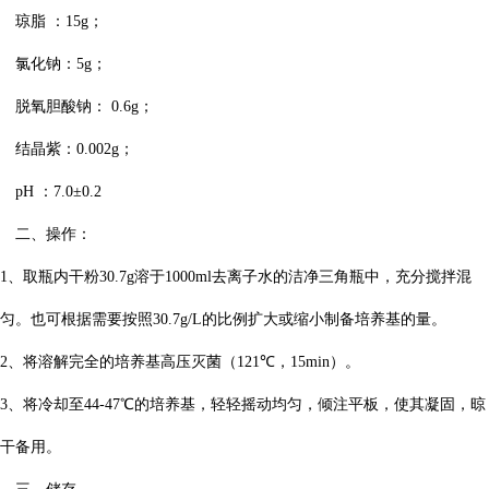
琼脂
：
15g
；
氯化钠：
5g
；
脱氧胆酸钠：
0.6g
；
结晶紫：
0.002g
；
pH
：
7.0
±
0.2
二、操作：
1
、取瓶内干粉
30.7g
溶于
1000ml
去离子水的洁净三角瓶中，充分搅拌混
匀。也可根据需要按照
30.7g/L
的比例扩大或缩小制备培养基的量。
2
、将溶解完全的培养基高压灭菌（
121
℃，
15min
）。
3
、将冷却至
44-47
℃的培养基，轻轻摇动均匀，倾注平板，使其凝固，晾
干备用。