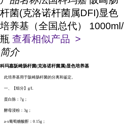
杆菌(克洛诺杆菌属DFI)显色
培养基（全国总代） 1000ml/
瓶
查看相似产品 >
简介
科玛嘉阪崎肠杆菌
(
克洛诺杆菌属
)
显色培养基
此培养基用于阪崎肠杆菌的分离和鉴定。
一、【组分】
g/L
蛋白胨：
7g
；
酵母浸粉：
3g
；
a-x
葡萄糖酸酐：
0.15g
；