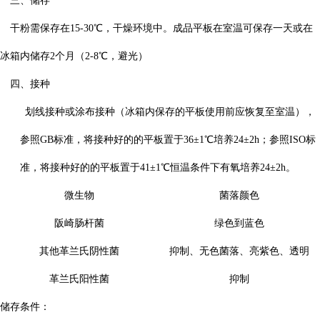
三、储存
干粉需保存在
15-30
℃，干燥环境中。成品平板在室温可保存一天或在
冰箱内储存
2
个月（
2-8
℃，避光）
四、接种
划线接种或涂布接种（冰箱内保存的平板使用前应恢复至室温），
参照
GB标准，将接种好的的平板置于36±1℃培养24±2h；参照ISO标
准，将接种好的的平板置于
41
±
1
℃恒温条件下有氧培养
24
±
2h
。
微生物
菌落颜色
阪崎肠杆菌
绿色到蓝色
其他革兰氏阴性菌
抑制、无色菌落、亮紫色、透明
革兰氏阳性菌
抑制
储存条件：