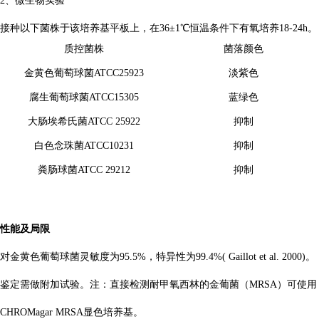
2、微生物实验
接种以下菌株于该培养基平板上，在36±1℃恒温条件下有氧培养18-24h。
质控菌株
菌落颜色
金黄色葡萄球菌ATCC25923
淡紫色
腐生葡萄球菌ATCC15305
蓝绿色
大肠埃希氏菌ATCC 25922
抑制
白色念珠菌ATCC10231
抑制
粪肠球菌ATCC 29212
抑制
性能及局限
对金黄色葡萄球菌灵敏度为95.5%，特异性为99.4%( Gaillot et al. 2000)。
鉴定需做附加试验。注：直接检测耐甲氧西林的金葡菌（MRSA）可使用
CHROMagar MRSA显色培养基。