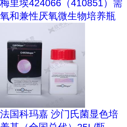
梅里埃424066（410851）需
氧和兼性厌氧微生物培养瓶
法国科玛嘉 沙门氏菌显色培