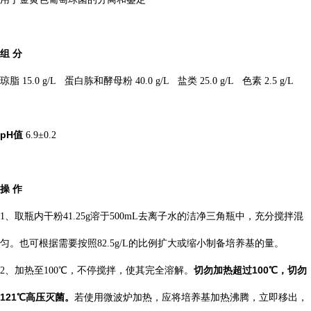
组
分
琼脂 15.0 g/L 蛋白胨和酵母粉 40.0 g/L 盐类 25.0 g/L 色素 2.5 g/L
pH
值
6.9±0.2
操
作
1、取瓶内干粉41.25g溶于500mL去离子水的洁净三角瓶中，充分搅拌混
匀。也可根据需要按照82.5g/L的比例扩大或缩小制备培养基的量。
切勿加热超过
100
℃
，切勿
2、加热至100℃，不停搅拌，使其完全溶解。
121℃
高压灭菌。
若使用微波炉加热，应将培养基加热沸腾，立即移出，