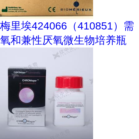
梅里埃424066（410851）需
氧和兼性厌氧微生物培养瓶