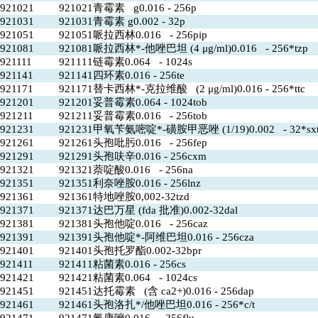
921021
921021青霉素 g0.016 - 256p
921031
921031青霉素 g0.002 - 32p
921051
921051哌拉西林0.016 - 256pip
921081
921081哌拉西林*-他唑巴坦 (4 μg/ml)0.016 - 256*tzp
921111
921111链霉素0.064 - 1024s
921141
921141四环素0.016 - 256te
921171
921171替卡西林*-克拉维酸 (2 μg/ml)0.016 - 256*ttc
921201
921201妥普霉素0.064 - 1024tob
921211
921211妥普霉素0.016 - 256tob
921231
921231甲氧苄氨嘧啶*-磺胺甲恶唑 (1/19)0.002 - 32*sx
921261
921261头孢吡肟0.016 - 256fep
921291
921291头孢呋辛0.016 - 256cxm
921321
921321萘啶酸0.016 - 256na
921351
921351利奈唑胺0.016 - 256lnz
921361
921361特地唑胺0,002-32tzd
921371
921371达巴万星 (fda 批准)0.002-32dal
921381
921381头孢他啶0.016 - 256caz
921391
921391头孢他啶*-阿维巴坦0.016 - 256cza
921401
921401头孢托罗酯0.002-32bpr
921411
921411粘菌素0.016 - 256cs
921421
921421粘菌素0.064 - 1024cs
921451
921451达托霉素 (含 ca2+)0.016 - 256dap
921461
921461头孢洛扎*/他唑巴坦0.016 - 256*c/t