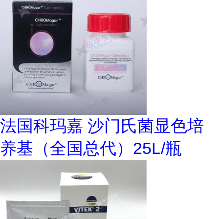
法国科玛嘉 沙门氏菌显色培
养基（全国总代）25L/瓶