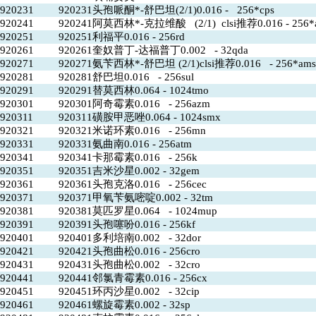
920231
920231头孢哌酮*-舒巴坦(2/1)0.016 - 256*cps
920241
920241阿莫西林*-克拉维酸 (2/1) clsi推荐0.016 - 256*
920251
920251利福平0.016 - 256rd
920261
920261奎奴普丁-达福普丁0.002 - 32qda
920271
920271氨苄西林*-舒巴坦 (2/1)clsi推荐0.016 - 256*ams
920281
920281舒巴坦0.016 - 256sul
920291
920291替莫西林0.064 - 1024tmo
920301
920301阿奇霉素0.016 - 256azm
920311
920311磺胺甲恶唑0.064 - 1024smx
920321
920321米诺环素0.016 - 256mn
920331
920331氨曲南0.016 - 256atm
920341
920341卡那霉素0.016 - 256k
920351
920351吉米沙星0.002 - 32gem
920361
920361头孢克洛0.016 - 256cec
920371
920371甲氧苄氨嘧啶0.002 - 32tm
920381
920381莫匹罗星0.064 - 1024mup
920391
920391头孢噻吩0.016 - 256kf
920401
920401多利培南0.002 - 32dor
920421
920421头孢曲松0.016 - 256cro
920431
920431头孢曲松0.002 - 32cro
920441
920441邻氯青霉素0.016 - 256cx
920451
920451环丙沙星0.002 - 32cip
920461
920461螺旋霉素0.002 - 32sp