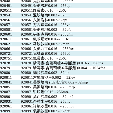
920481
920481克拉霉素0.016 - 256clr
920491
920491头孢洛林0.016 - 256cpt
920511
920511红霉素0.016 - 256e
920541
920541亚胺培南0.002 - 32imi
920561
920561头孢洛林0.002-32cpt
920571
920571万古霉素0.016 - 256va
920581
920581头孢布坦0.002 - 32ctb
920601
920601头孢克肟0.016 - 256cfm
920611
920611氟苯尼考0.016-256ffc
920621
920621马波沙星0,002-32mar
920661
920661头孢西丁0.016 - 256fox
920721
920721克林霉素0.016 - 256cd
920751
920751氯霉素0.016 - 256c
920781
920781磷霉素(含葡萄糖-6-磷酸酶)0.016 - 256fos
920791
920791磷霉素(含葡萄糖-6-磷酸酶)0.064 - 1024fos
920801
920801德拉沙星0.002 - 32dlx
920811
920811左氧氟沙星0.002 - 32lev
920841
920841美罗培南 (fda 批准)0.002 - 32mrp
920851
920851美罗培南0.016 - 256mrp
920871
920871甲硝唑0.016 - 256mtz
920901
920901莫西沙星0.002 - 32mxf
920931
920931奈替米星0.016 - 256net
920961
920961诺氟沙星0.016 - 256nor
920991
920991氧氟沙星0.002 - 32ofx