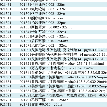
921471
921471氟康唑0.016 - 256flu
921481
921481伊曲康唑0.002 - 32itc
921491
921491氟胞嘧啶0.002 - 32fc
921501
921501伏立康唑0.002 - 32vo
921511
921511酮康唑0.002 - 32ke
921521
921521泊沙康唑0.002 - 32pos
921531
921531两性霉素 b0.002 - 32amb
921541
921541卡泊芬净0.002 - 32cas
921551
921551阿尼芬净0.002 - 32and
921561
921561多西环素0.016 - 256dxt
921571
921571厄他培南0.002 - 32etp
921591
921591头孢他啶/头孢他啶+克拉维酸 (4 μg/ml)0.5-32 / 0.0
921601
921601头孢噻肟/头孢噻肟+克拉维酸 (4 μg/ml)0.25-16 /0.0
921611
921611头孢吡肟/头孢吡肟+克拉维酸 (4 μg/ml)0.25-16 /fe
921621
921621亚胺培南 /亚胺培南 + edta4-256 / 1-64imi/imd
921631
921631万古霉素 / 替考拉宁0.5-32/0.5-32va/tec
921641
921641头孢替坦 / 头孢替坦+邻氯青霉素0.5-32/0.5-32ctt
921651
921651美罗培南 / 美罗培南+ edta0.125-8/0.032-2mrp/
921661
921661亚胺培南 /亚胺培南 + edta0.125-8 /0.032-2imi/i
921671
921671美罗培南 / 美罗培南 + 硼酸0.125-8 /0.032-2mrp
921681
921681厄他培南 / 厄他培南 + 硼酸0.125-8 /0.032-2etp/
921691
921691厄他培南 / 厄他培南 + 邻氯青霉素0.125-8 /0.032-
921701
921701乙胺丁醇0.016 - 256eb
921711
921711异烟肼0.016 - 256iz