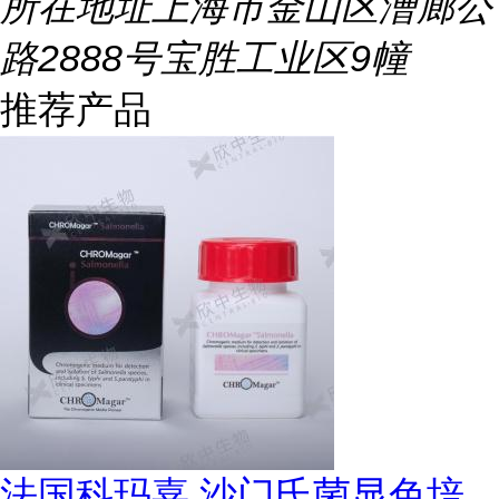
所在地址
上海市金山区漕廊公
路2888号宝胜工业区9幢
推荐产品
法国科玛嘉 沙门氏菌显色培