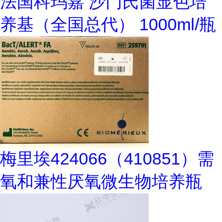
法国科玛嘉 沙门氏菌显色培
养基（全国总代） 1000ml/瓶
梅里埃424066（410851）需
氧和兼性厌氧微生物培养瓶