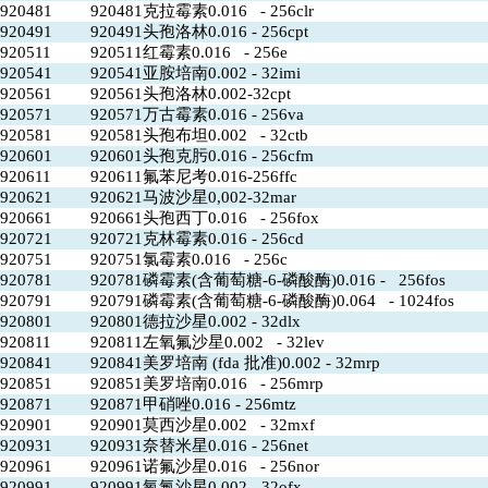
920481
920481克拉霉素0.016 - 256clr
920491
920491头孢洛林0.016 - 256cpt
920511
920511红霉素0.016 - 256e
920541
920541亚胺培南0.002 - 32imi
920561
920561头孢洛林0.002-32cpt
920571
920571万古霉素0.016 - 256va
920581
920581头孢布坦0.002 - 32ctb
920601
920601头孢克肟0.016 - 256cfm
920611
920611氟苯尼考0.016-256ffc
920621
920621马波沙星0,002-32mar
920661
920661头孢西丁0.016 - 256fox
920721
920721克林霉素0.016 - 256cd
920751
920751氯霉素0.016 - 256c
920781
920781磷霉素(含葡萄糖-6-磷酸酶)0.016 - 256fos
920791
920791磷霉素(含葡萄糖-6-磷酸酶)0.064 - 1024fos
920801
920801德拉沙星0.002 - 32dlx
920811
920811左氧氟沙星0.002 - 32lev
920841
920841美罗培南 (fda 批准)0.002 - 32mrp
920851
920851美罗培南0.016 - 256mrp
920871
920871甲硝唑0.016 - 256mtz
920901
920901莫西沙星0.002 - 32mxf
920931
920931奈替米星0.016 - 256net
920961
920961诺氟沙星0.016 - 256nor
920991
920991氧氟沙星0.002 - 32ofx