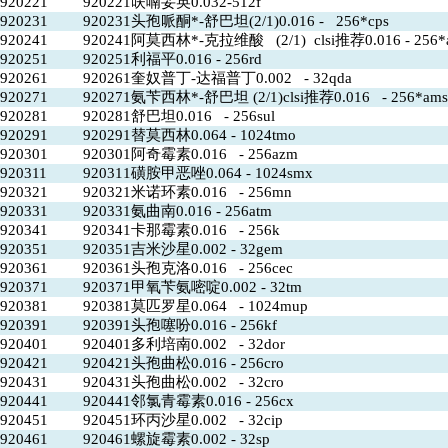
920221
920221呋喃妥英0.032-512f
920231
920231头孢哌酮*-舒巴坦(2/1)0.016 - 256*cps
920241
920241阿莫西林*-克拉维酸 (2/1) clsi推荐0.016 - 256*
920251
920251利福平0.016 - 256rd
920261
920261奎奴普丁-达福普丁0.002 - 32qda
920271
920271氨苄西林*-舒巴坦 (2/1)clsi推荐0.016 - 256*ams
920281
920281舒巴坦0.016 - 256sul
920291
920291替莫西林0.064 - 1024tmo
920301
920301阿奇霉素0.016 - 256azm
920311
920311磺胺甲恶唑0.064 - 1024smx
920321
920321米诺环素0.016 - 256mn
920331
920331氨曲南0.016 - 256atm
920341
920341卡那霉素0.016 - 256k
920351
920351吉米沙星0.002 - 32gem
920361
920361头孢克洛0.016 - 256cec
920371
920371甲氧苄氨嘧啶0.002 - 32tm
920381
920381莫匹罗星0.064 - 1024mup
920391
920391头孢噻吩0.016 - 256kf
920401
920401多利培南0.002 - 32dor
920421
920421头孢曲松0.016 - 256cro
920431
920431头孢曲松0.002 - 32cro
920441
920441邻氯青霉素0.016 - 256cx
920451
920451环丙沙星0.002 - 32cip
920461
920461螺旋霉素0.002 - 32sp