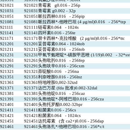
921021
921021青霉素 g0.016 - 256p
921031
921031青霉素 g0.002 - 32p
921051
921051哌拉西林0.016 - 256pip
921081
921081哌拉西林*-他唑巴坦 (4 μg/ml)0.016 - 256*tzp
921111
921111链霉素0.064 - 1024s
921141
921141四环素0.016 - 256te
921171
921171替卡西林*-克拉维酸 (2 μg/ml)0.016 - 256*ttc
921201
921201妥普霉素0.064 - 1024tob
921211
921211妥普霉素0.016 - 256tob
921231
921231甲氧苄氨嘧啶*-磺胺甲恶唑 (1/19)0.002 - 32*sx
921261
921261头孢吡肟0.016 - 256fep
921291
921291头孢呋辛0.016 - 256cxm
921321
921321萘啶酸0.016 - 256na
921351
921351利奈唑胺0.016 - 256lnz
921361
921361特地唑胺0,002-32tzd
921371
921371达巴万星 (fda 批准)0.002-32dal
921381
921381头孢他啶0.016 - 256caz
921391
921391头孢他啶*-阿维巴坦0.016 - 256cza
921401
921401头孢托罗酯0.002-32bpr
921411
921411粘菌素0.016 - 256cs
921421
921421粘菌素0.064 - 1024cs
921451
921451达托霉素 (含 ca2+)0.016 - 256dap
921461
921461头孢洛扎*/他唑巴坦0.016 - 256*c/t