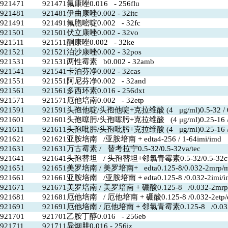
921471
921471氟康唑0.016 - 256flu
921481
921481伊曲康唑0.002 - 32itc
921491
921491氟胞嘧啶0.002 - 32fc
921501
921501伏立康唑0.002 - 32vo
921511
921511酮康唑0.002 - 32ke
921521
921521泊沙康唑0.002 - 32pos
921531
921531两性霉素 b0.002 - 32amb
921541
921541卡泊芬净0.002 - 32cas
921551
921551阿尼芬净0.002 - 32and
921561
921561多西环素0.016 - 256dxt
921571
921571厄他培南0.002 - 32etp
921591
921591头孢他啶/头孢他啶+克拉维酸 (4 μg/ml)0.5-32 / 0.0
921601
921601头孢噻肟/头孢噻肟+克拉维酸 (4 μg/ml)0.25-16 /0.0
921611
921611头孢吡肟/头孢吡肟+克拉维酸 (4 μg/ml)0.25-16 /fe
921621
921621亚胺培南 /亚胺培南 + edta4-256 / 1-64imi/imd
921631
921631万古霉素 / 替考拉宁0.5-32/0.5-32va/tec
921641
921641头孢替坦 / 头孢替坦+邻氯青霉素0.5-32/0.5-32ctt
921651
921651美罗培南 / 美罗培南+ edta0.125-8/0.032-2mrp/
921661
921661亚胺培南 /亚胺培南 + edta0.125-8 /0.032-2imi/i
921671
921671美罗培南 / 美罗培南 + 硼酸0.125-8 /0.032-2mrp
921681
921681厄他培南 / 厄他培南 + 硼酸0.125-8 /0.032-2etp/
921691
921691厄他培南 / 厄他培南 + 邻氯青霉素0.125-8 /0.032-
921701
921701乙胺丁醇0.016 - 256eb
921711
921711异烟肼0.016 - 256iz