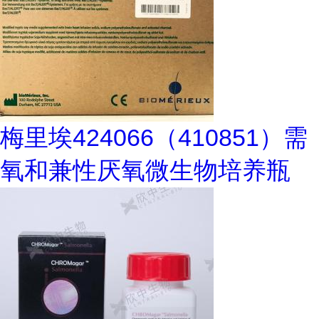
梅里埃424066（410851）需
氧和兼性厌氧微生物培养瓶