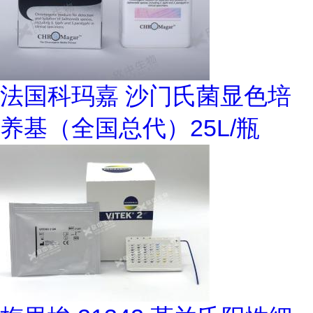
法国科玛嘉 沙门氏菌显色培
养基（全国总代）25L/瓶