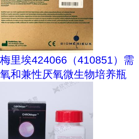
梅里埃424066（410851）需
氧和兼性厌氧微生物培养瓶