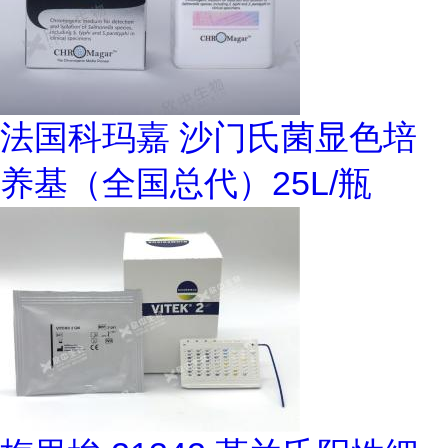
法国科玛嘉 沙门氏菌显色培
养基（全国总代）25L/瓶