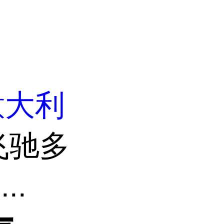
意大利
飞驰多
..