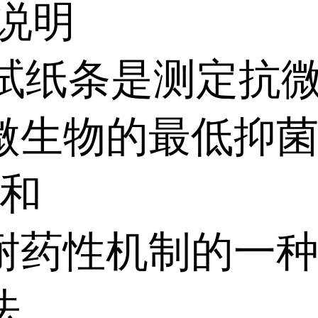
说明
C 试纸条是测定抗
微生物的最低抑
)和
耐药性机制的一
法。