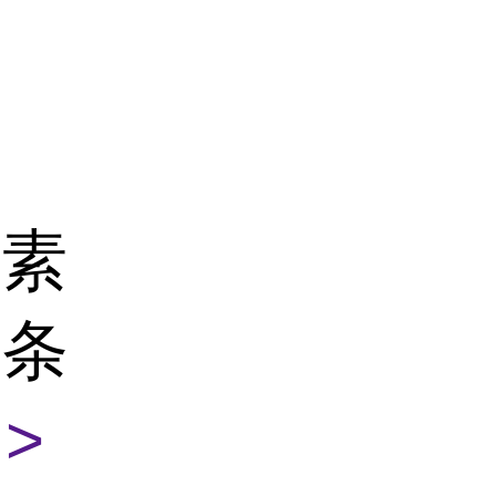
菌素
纸条
>