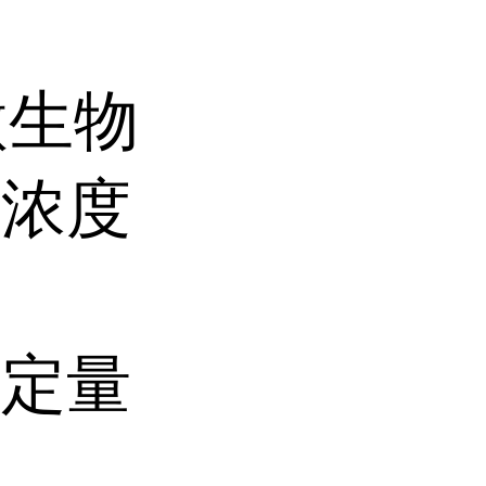
微生物
菌浓度
种定量