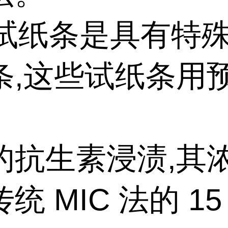
 试纸条是具有特
条,这些试纸条用
的抗生素浸渍,其
统 MIC 法的 15