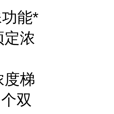
殊功能*
预定浓
浓度梯
 个双