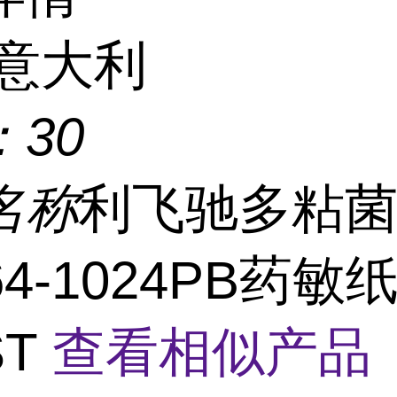
意大利
：
30
名称
利飞驰多粘
064-1024PB药敏
ST
查看相似产品 