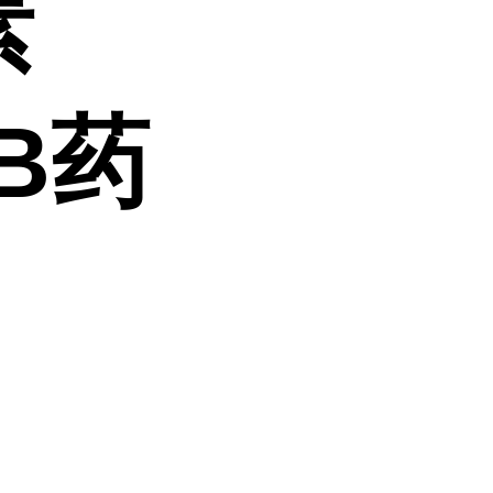
素
PB药