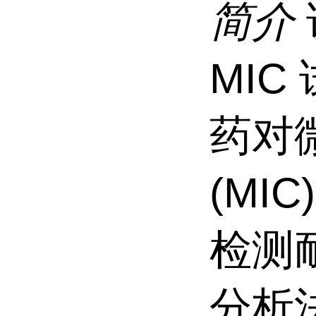
简介
MI
药对
(MIC
检测
分析