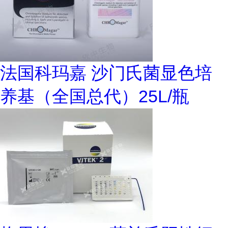
法国科玛嘉 沙门氏菌显色培
养基（全国总代）25L/瓶