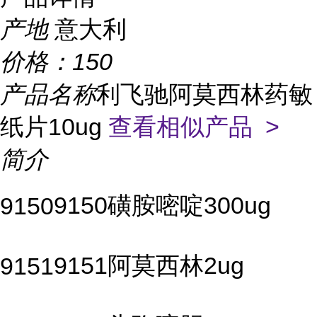
产地
意大利
价格：
150
产品名称
利飞驰阿莫西林药敏
纸片10ug
查看相似产品 >
简介
9150磺胺嘧啶300ug
9150
9151阿莫西林2ug
9151