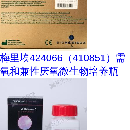
梅里埃424066（410851）需
氧和兼性厌氧微生物培养瓶