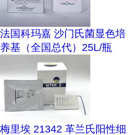
法国科玛嘉 沙门氏菌显色培
养基（全国总代）25L/瓶
梅里埃 21342 革兰氏阳性细