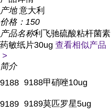
产地
意大利
价格：
150
产品名称
利飞驰硫酸粘杆菌素
药敏纸片30ug
查看相似产品
>
简介
9188甲硝唑10ug
9188
9189莫匹罗星5ug
9189