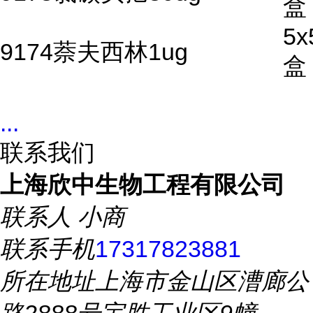
盒
5x
9174萘夫西林1ug
盒
...
联系我们
上海欣中生物工程有限公司
联系人
小商
联系手机
17317823881
所在地址
上海市金山区漕廊公