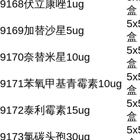
9168伏立康唑1ug
盒
5x
9169加替沙星5ug
盒
5x
9170奈替米星10ug
盒
5x
9171苯氧甲基青霉素10ug
盒
5x
9172泰利霉素15ug
盒
5x
9173氯碳头孢30ug