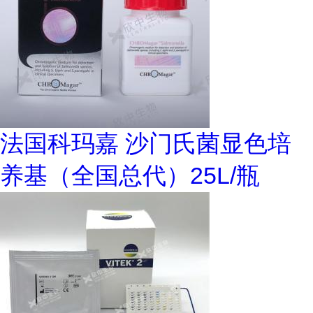
法国科玛嘉 沙门氏菌显色培
养基（全国总代）25L/瓶