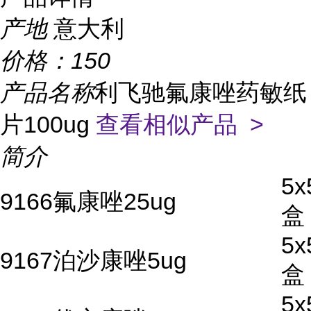
产地
意大利
价格：
150
产品名称
利飞驰氟康唑药敏纸
片100ug
查看相似产品 >
简介
5x
9166氟康唑25ug
盒
5x
9167泊沙康唑5ug
盒
5x