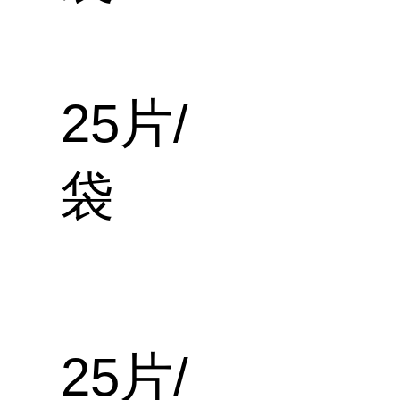
25片/
袋
25片/