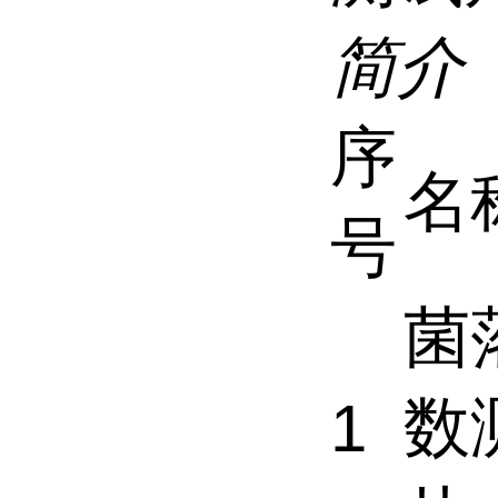
简介
序
名
号
菌
数
1