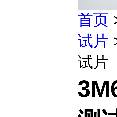
首页
试片
试片
3M