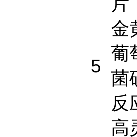
片
金
葡
5
菌
反
高