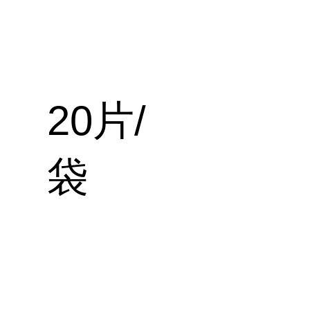
20片/
袋