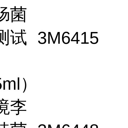
肠菌
测试
3M
6415
5ml）
境李