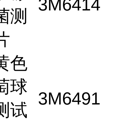
3M
6414
菌测
片
黄色
萄球
3M
6491
测试