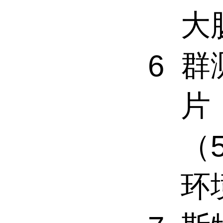
大
群
6
片
（
环