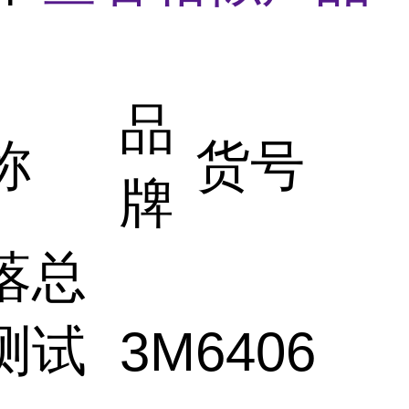
品
称
货号
牌
落总
测试
3M
6406