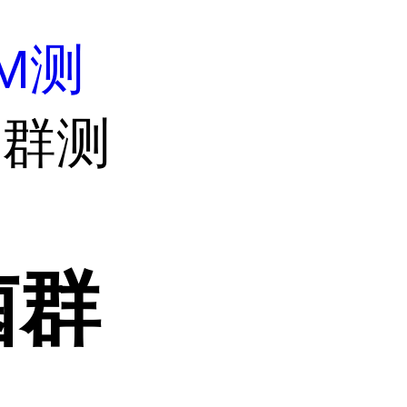
M测
菌群测
菌群