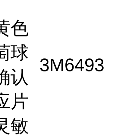
黄色
萄球
3M
6493
确认
应片
灵敏