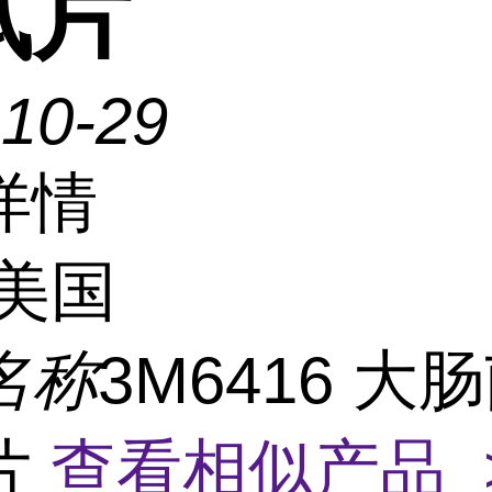
试片
-10-29
详情
美国
名称
3M6416 大
片
查看相似产品 