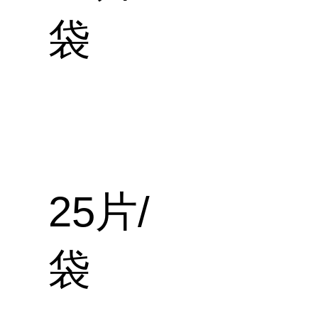
袋
25片/
袋