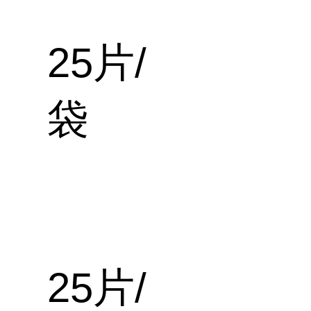
25片/
袋
25片/