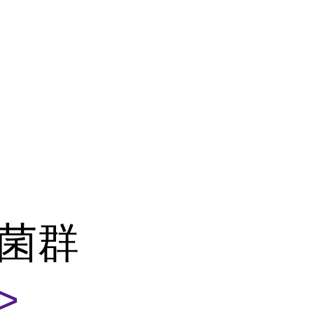
肠菌群
>