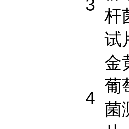
3
杆
试
金
葡
4
菌