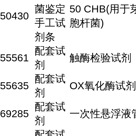
菌鉴定
50 CHB(用于
50430
手工试
胞杆菌)
剂条
配套试
55561
触酶检验试剂
剂
配套试
55635
OX氧化酶试剂
剂
配套试
69285
一次性悬浮液
剂
配套试