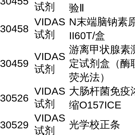
30455
试剂
验Ⅱ
VIDAS
N末端脑钠素
30458
试剂
II60T/盒
游离甲状腺素
VIDAS
30459
定试剂盒（酶
试剂
荧光法）
VIDAS
大肠杆菌免疫
30526
试剂
缩O157ICE
VIDAS
光学校正条
30529
试剂