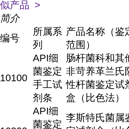
似产品 >
简介
所属系
产品名称（鉴
编号
列
范围）
API细
肠杆菌科和其
菌鉴定
非苛养革兰氏
10100
手工试
性杆菌鉴定试
剂条
盒（比色法）
API细
李斯特氏菌属
菌鉴定