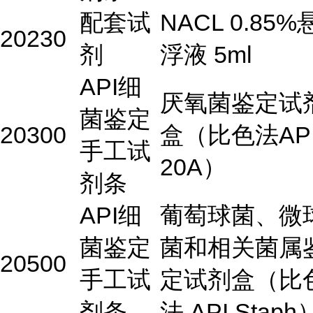
配套试
NACL 0.85%
20230
剂
浮液 5ml
API细
厌氧菌鉴定试
菌鉴定
20300
盒（比色法AP
手工试
20A）
剂条
API细
葡萄球菌、微
菌鉴定
菌和相关菌属
20500
手工试
定试剂盒（比
剂条
法 API Staph