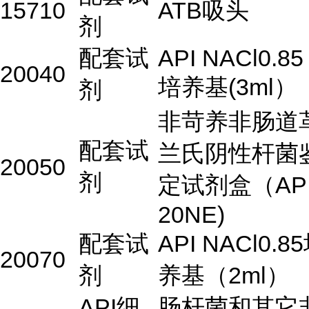
15710
ATB吸头
剂
配套试
API NACl0.85
20040
培养基(3ml）
剂
非苛养非肠道
配套试
兰氏阴性杆菌
20050
剂
定试剂盒（AP
20NE)
配套试
API NACl0.8
20070
剂
养基（2ml）
API细
肠杆菌和其它