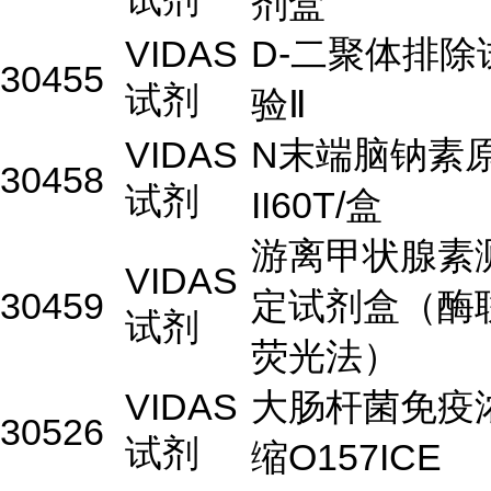
剂盒
VIDAS
D-二聚体排除
30455
试剂
验Ⅱ
VIDAS
N末端脑钠素
30458
试剂
II60T/盒
游离甲状腺素
VIDAS
30459
定试剂盒（酶
试剂
荧光法）
VIDAS
大肠杆菌免疫
30526
试剂
缩O157ICE