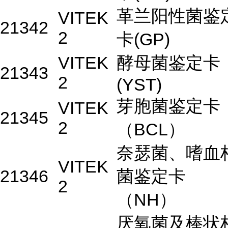
革兰阳性菌鉴
VITEK
21342
2
卡(GP)
VITEK
酵母菌鉴定卡
21343
2
(YST)
芽胞菌鉴定卡
VITEK
21345
2
（BCL）
奈瑟菌、嗜血
VITEK
21346
菌鉴定卡
2
（NH）
厌氧菌及棒状