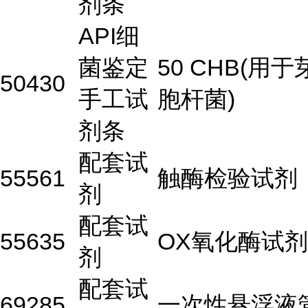
剂条
API细
菌鉴定
50 CHB(用于
50430
手工试
胞杆菌)
剂条
配套试
55561
触酶检验试剂
剂
配套试
55635
OX氧化酶试剂
剂
配套试
69285
一次性悬浮液