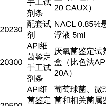
手工试
20 CAUX）
剂条
配套试
NACL 0.85%
20230
剂
浮液 5ml
API细
厌氧菌鉴定试
菌鉴定
20300
盒（比色法AP
手工试
20A）
剂条
API细
葡萄球菌、微
菌鉴定
菌和相关菌属
20500