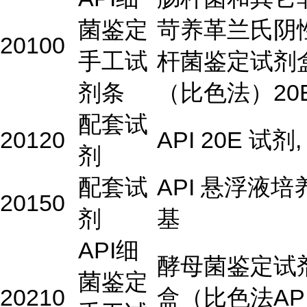
菌鉴定
苛养革兰氏阴
20100
手工试
杆菌鉴定试剂
剂条
（比色法）20
配套试
20120
API 20E 试剂,
剂
配套试
API 悬浮液培
20150
剂
基
API细
酵母菌鉴定试
菌鉴定
20210
盒（比色法AP