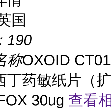
英国
：
190
名称
OXOID CT01
西丁药敏纸片（
FOX 30ug
查看