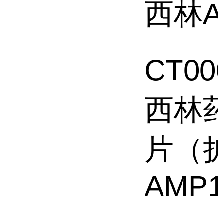
西林A
CT0
西林
片（
AMP1