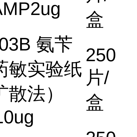
MP2ug
盒
003B 氨苄
250
药敏实验纸
片/
扩散法）
盒
0ug