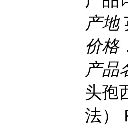
产地
价格
产品
头孢
法） 