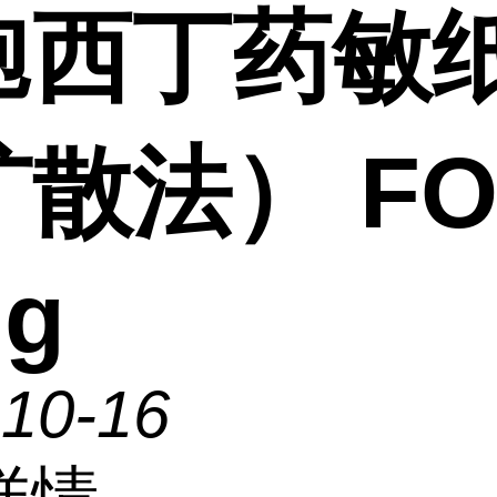
孢西丁药敏
散法） FO
ug
-10-16
详情