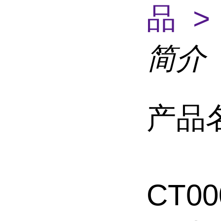
品 >
简介
产品
CT0