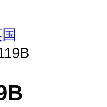
英国
119B
9B