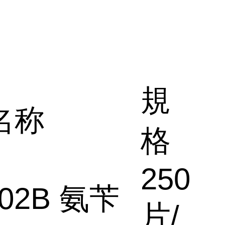
規
名称
格
250
002B 氨苄
片/