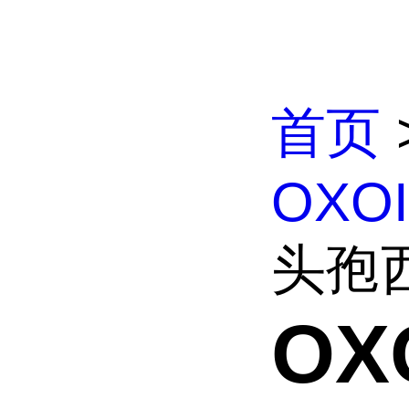
首页
OXO
头孢西
OX